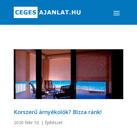
Korszerű árnyékolók? Bízza ránk!
2020 febr 10.
|
Építészet