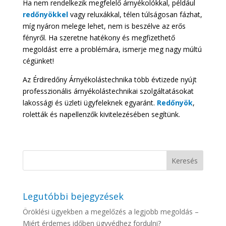
Ha nem rendelkezik megfelelő árnyékolókkal, például
redőnyökkel
vagy reluxákkal, télen túlságosan fázhat,
míg nyáron melege lehet, nem is beszélve az erős
fényről. Ha szeretne hatékony és megfizethető
megoldást erre a problémára, ismerje meg nagy múltú
cégünket!
Az Érdiredőny Árnyékolástechnika több évtizede nyújt
professzionális árnyékolástechnikai szolgáltatásokat
lakossági és üzleti ügyfeleknek egyaránt.
Redőnyök
,
roletták és napellenzők kivitelezésében segítünk.
Legutóbbi bejegyzések
Öröklési ügyekben a megelőzés a legjobb megoldás –
Miért érdemes időben ügyvédhez fordulni?