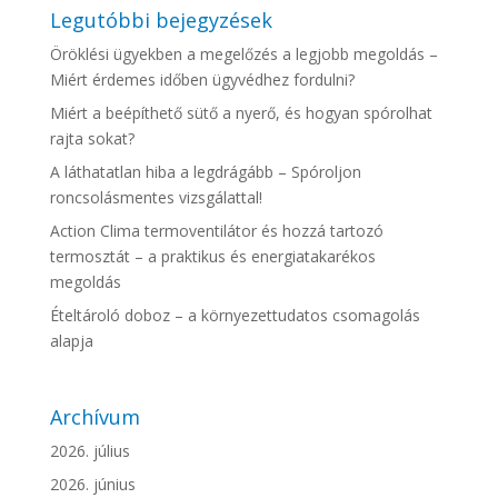
Legutóbbi bejegyzések
Öröklési ügyekben a megelőzés a legjobb megoldás –
Miért érdemes időben ügyvédhez fordulni?
Miért a beépíthető sütő a nyerő, és hogyan spórolhat
rajta sokat?
A láthatatlan hiba a legdrágább – Spóroljon
roncsolásmentes vizsgálattal!
Action Clima termoventilátor és hozzá tartozó
termosztát – a praktikus és energiatakarékos
megoldás
Ételtároló doboz – a környezettudatos csomagolás
alapja
Archívum
2026. július
2026. június