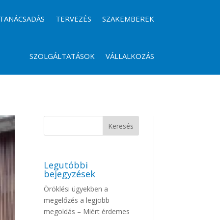
TANÁCSADÁS
TERVEZÉS
SZAKEMBEREK
SZOLGÁLTATÁSOK
VÁLLALKOZÁS
Legutóbbi
bejegyzések
Öröklési ügyekben a
megelőzés a legjobb
megoldás – Miért érdemes