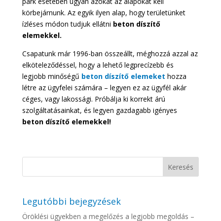
park esetében ugyan azokat az alapokat kell
körbejárnunk. Az egyik ilyen alap, hogy területünket
ízléses módon tudjuk ellátni
beton díszítő
elemekkel.
Csapatunk már 1996-ban összeállt, méghozzá azzal az
elköteleződéssel, hogy a lehető legprecízebb és
legjobb minőségű
beton díszítő elemeket
hozza
létre az ügyfelei számára – legyen ez az ügyfél akár
céges, vagy lakossági. Próbálja ki korrekt árú
szolgáltatásainkat, és legyen gazdagabb igényes
beton díszítő elemekkel!
Legutóbbi bejegyzések
Öröklési ügyekben a megelőzés a legjobb megoldás –