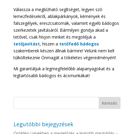
Válassza a megbízható segítséget, legyen szó
lemezfedésekről, ablakpárkányok, kémények és
falszegélyek, ereszcsatornák, valamint egyéb bádogos
szerkezetek javításáról. Bármilyen gondja akad a
tetővel, csak hívjon minket és megoldjuk a
tetőjavítást
, hiszen a
tetőfedő bádogos
szakemberek készen állnak bármire! Velünk nem kell
túlköltekeznie Önmagát a tökéletes végeredményért!
Mi garantáljuk a legmegfelelőbb alapanyagokat és a
legtartósabb bádogos és ácsmunkákat!
Legutóbbi bejegyzések
Öröklési ügyekben a megelőzés a legjobb megoldás –