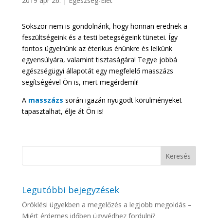
2019 ápr 26.
|
Egészség-Élet
Sokszor nem is gondolnánk, hogy honnan erednek a
feszültségeink és a testi betegségeink tünetei. Így
fontos ügyelnünk az éterikus énünkre és lelkünk
egyensúlyára, valamint tisztaságára! Tegye jobbá
egészségügyi állapotát egy megfelelő masszázs
segítségével Ön is, mert megérdemli!
A
masszázs
során igazán nyugodt körülményeket
tapasztalhat, élje át Ön is!
Legutóbbi bejegyzések
Öröklési ügyekben a megelőzés a legjobb megoldás –
Miért érdemes időben ügyvédhez fordulni?