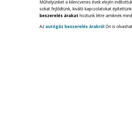
Műhelyünket a kilencvenes évek elején indítottuk
sokat fejlődtünk, kiváló kapcsolatokat építettünk 
beszerelés árakat
hoztunk létre amiknek mind
Az
autógáz beszerelés árakról
Ön is olvashat