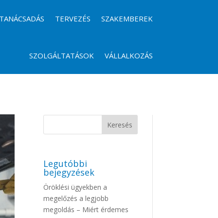
TANÁCSADÁS
TERVEZÉS
SZAKEMBEREK
SZOLGÁLTATÁSOK
VÁLLALKOZÁS
Legutóbbi
bejegyzések
Öröklési ügyekben a
megelőzés a legjobb
megoldás – Miért érdemes