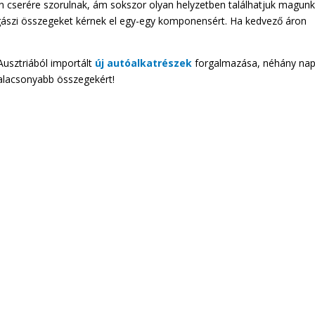
 cserére szorulnak, ám sokszor olyan helyzetben találhatjuk magunk
igászi összegeket kérnek el egy-egy komponensért. Ha kedvező áron
Ausztriából importált
új autóalkatrészek
forgalmazása, néhány na
 alacsonyabb összegekért!