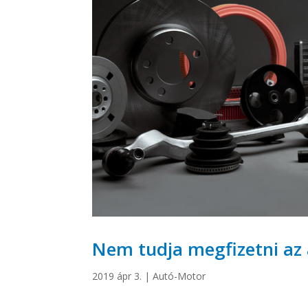
Nem tudja megfizetni az 
2019 ápr 3.
|
Autó-Motor