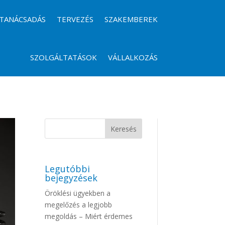
TANÁCSADÁS
TERVEZÉS
SZAKEMBEREK
SZOLGÁLTATÁSOK
VÁLLALKOZÁS
Legutóbbi
bejegyzések
Öröklési ügyekben a
megelőzés a legjobb
megoldás – Miért érdemes