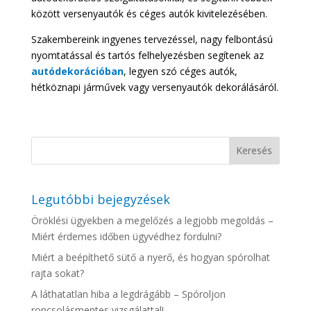
között versenyautók és céges autók kivitelezésében.
Szakembereink ingyenes tervezéssel, nagy felbontású
nyomtatással és tartós felhelyezésben segítenek az
autódekorációban
, legyen szó céges autók,
hétköznapi járművek vagy versenyautók dekorálásáról.
Legutóbbi bejegyzések
Öröklési ügyekben a megelőzés a legjobb megoldás –
Miért érdemes időben ügyvédhez fordulni?
Miért a beépíthető sütő a nyerő, és hogyan spórolhat
rajta sokat?
A láthatatlan hiba a legdrágább – Spóroljon
roncsolásmentes vizsgálattal!