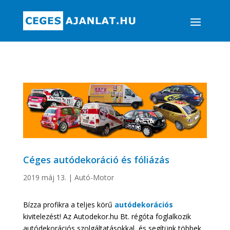
Céges autódekoráció és fóliázás
2019 máj 13.
|
Autó-Motor
Bízza profikra a teljes körű
autódekorációs
kivitelezést! Az Autodekor.hu Bt. régóta foglalkozik
autódekorációs szolgáltatásokkal, és segítünk többek