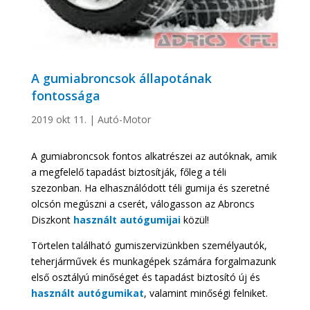
A gumiabroncsok állapotának
fontossága
2019 okt 11.
|
Autó-Motor
A gumiabroncsok fontos alkatrészei az autóknak, amik
a megfelelő tapadást biztosítják, főleg a téli
szezonban. Ha elhasználódott téli gumija és szeretné
olcsón megúszni a cserét, válogasson az Abroncs
Diszkont
használt autógumijai
közül!
Törtelen található gumiszervizünkben személyautók,
teherjárművek és munkagépek számára forgalmazunk
első osztályú minőséget és tapadást biztosító új és
használt autógumikat
, valamint minőségi felniket.