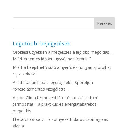
Legutóbbi bejegyzések
Öröklési ügyekben a megelőzés a legjobb megoldás –
Miért érdemes időben ügyvédhez fordulni?
Miért a beépíthető sütő a nyerő, és hogyan spórolhat
rajta sokat?
A láthatatlan hiba a legdrágább – Spóroljon
roncsolásmentes vizsgálattal!
Action Clima termoventilátor és hozzá tartozó
termosztát – a praktikus és energiatakarékos
megoldás
Ételtároló doboz – a környezettudatos csomagolás
alapja